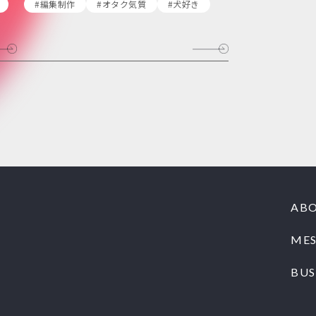
#編集制作
#オタク気質
#犬好き
ABO
ME
BUS