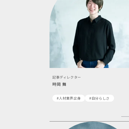
記事ディレクター
時岡 舞
#人材業界出身
#自分らしさ