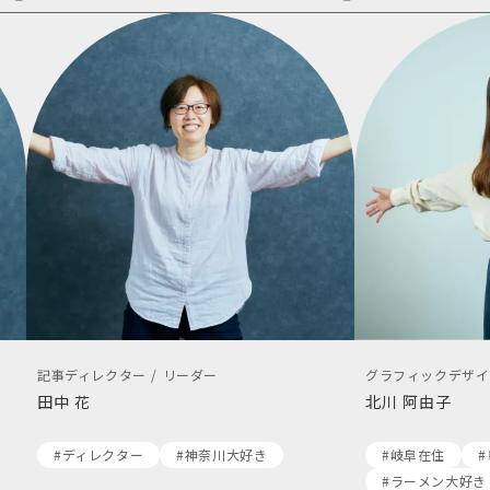
記事ディレクター / リーダー
グラフィックデザイ
田中 花
北川 阿由子
#ディレクター
#神奈川大好き
#岐阜在住
#ラーメン大好き