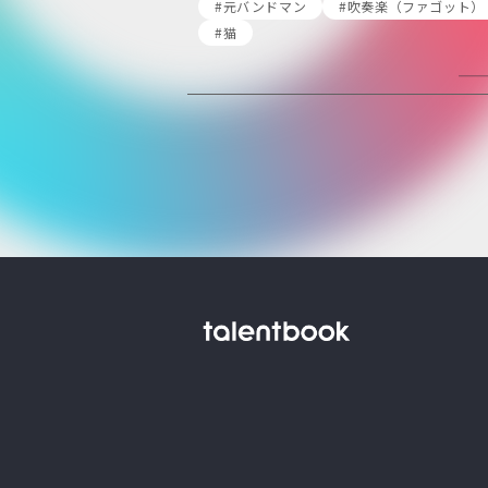
#元バンドマン
#吹奏楽（ファゴット）
#猫