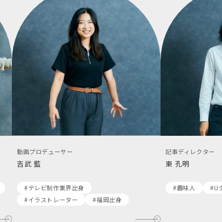
動画プロデューサー
記事ディレクター
吉武 藍
東 孔明
#テレビ制作業界出身
#趣味人
#U
#イラストレーター
#福岡出身