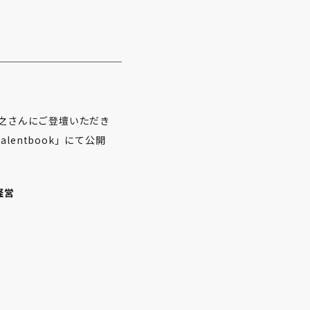
哲之さんにご登壇いただき
lentbook」にて公開
経営