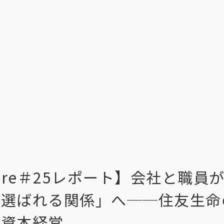
lture＃25レポート】会社と職
・選ばれる関係」へ──住友生命
的資本経営