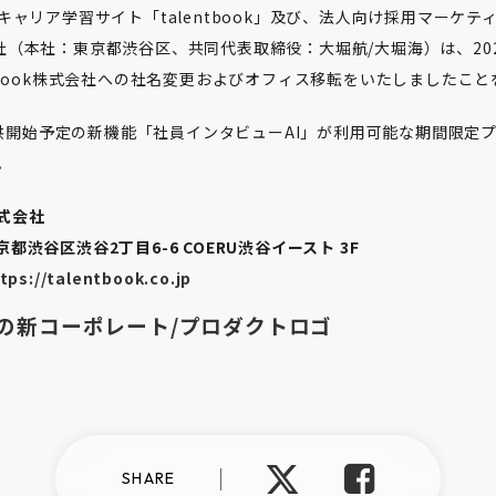
ャリア学習サイト「talentbook」及び、法人向け採用マーケ
株式会社（本社：東京都渋谷区、共同代表取締役：大堀航/大堀海）は、20
alentbook株式会社への社名変更およびオフィス移転をいたしましたこ
り提供開始予定の新機能「社員インタビューAI」が利用可能な期間限定
。
株式会社
東京都渋谷区渋谷2丁目6-6 COERU渋谷イースト 3F
tps://talentbook.co.jp
ook」の新コーポレート/プロダクトロゴ
SHARE