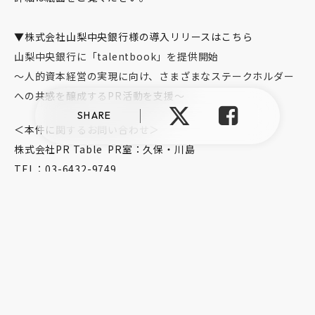
▼株式会社山梨中央銀行様の導入リリースはこちら
山梨中央銀行に「talentbook」を提供開始
～人的資本経営の実現に向け、さまざまなステークホルダー
への共感を醸成するPR活動を支援～
SHARE
＜本件に関するお問い合わせ＞
株式会社PR Table PR室：久保・川島
TEL：03-6432-9749
E-mail：
pr@prtable.com
プライバシーポリシー
情報セキュリティ方針
反社会的勢力に対する基本方針
©︎talentbook