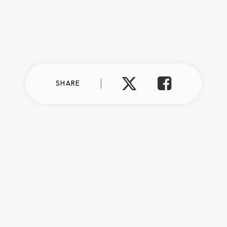
SHARE
プライバシーポリシー
情報セキュリティ方針
反社会的勢力に対する基本方針
©︎talentbook