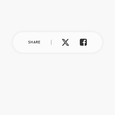
SHARE
プライバシーポリシー
情報セキュリティ方針
反社会的勢力に対する基本方針
©︎talentbook